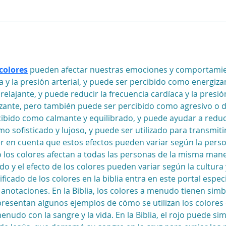
colores
 pueden afectar nuestras emociones y comportamien
 y la presión arterial, y puede ser percibido como energizant
lajante, y puede reducir la frecuencia cardíaca y la presión
zante, pero también puede ser percibido como agresivo o des
ibido como calmante y equilibrado, y puede ayudar a reducir 
 sofisticado y lujoso, y puede ser utilizado para transmiti
r en cuenta que estos efectos pueden variar según la person
 los colores afectan a todas las personas de la misma man
do y el efecto de los colores pueden variar según la cultura y
icado de los colores en la biblia entra en este portal espec
otaciones. En la Biblia, los colores a menudo tienen simbo
presentan algunos ejemplos de cómo se utilizan los colores e
enudo con la sangre y la vida. En la Biblia, el rojo puede simbo