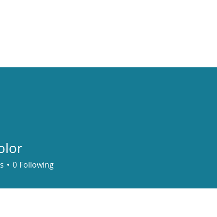
Sundays
Events
Ministries
Classifieds
olor
s
0
Following