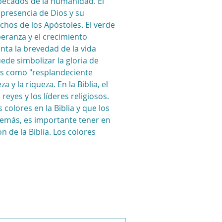
 pecados de la humanidad. El 
a presencia de Dios y su 
echos de los Apóstoles. El verde 
peranza y el crecimiento 
nta la brevedad de la vida 
uede simbolizar la gloria de 
sús como "resplandeciente 
 la riqueza. En la Biblia, el 
eyes y los líderes religiosos. 
olores en la Biblia y que los 
demás, es importante tener en 
 de la Biblia. Los colores 
 FOR EMAILS
il here*