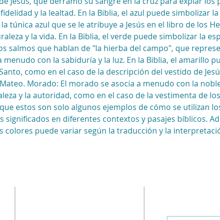
de Jesús, que derramó su sangre en la cruz para expiar los
delidad y la lealtad. En la Biblia, el azul puede simbolizar l
a túnica azul que se le atribuye a Jesús en el libro de los H
leza y la vida. En la Biblia, el verde puede simbolizar la es
los salmos que hablan de "la hierba del campo", que represe
 menudo con la sabiduría y la luz. En la Biblia, el amarillo p
u Santo, como en el caso de la descripción del vestido de Je
 Mateo. Morado: El morado se asocia a menudo con la nobleza y
eza y la autoridad, como en el caso de la vestimenta de los r
ue estos son solo algunos ejemplos de cómo se utilizan los c
 significados en diferentes contextos y pasajes bíblicos. A
 colores puede variar según la traducción y la interpretación
ADDRESS
SUBSCRIBE
Enter your ema
Sunday Address: 1317 K St.